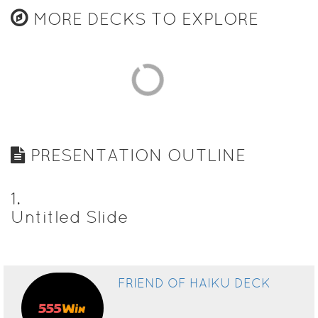
MORE DECKS TO EXPLORE
PRESENTATION OUTLINE
1
.
Untitled Slide
FRIEND OF HAIKU DECK