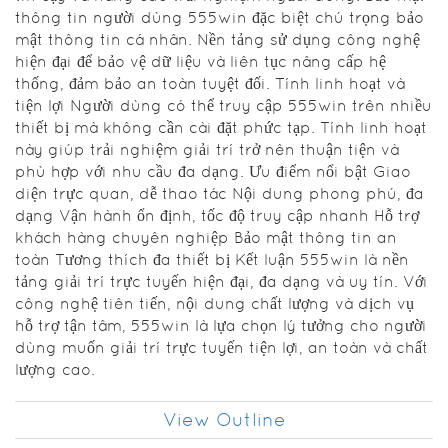
thông tin người dùng 555win đặc biệt chú trọng bảo
mật thông tin cá nhân. Nền tảng sử dụng công nghệ
hiện đại để bảo vệ dữ liệu và liên tục nâng cấp hệ
thống, đảm bảo an toàn tuyệt đối. Tính linh hoạt và
tiện lợi Người dùng có thể truy cập 555win trên nhiều
thiết bị mà không cần cài đặt phức tạp. Tính linh hoạt
này giúp trải nghiệm giải trí trở nên thuận tiện và
phù hợp với nhu cầu đa dạng. Ưu điểm nổi bật Giao
diện trực quan, dễ thao tác Nội dung phong phú, đa
dạng Vận hành ổn định, tốc độ truy cập nhanh Hỗ trợ
khách hàng chuyên nghiệp Bảo mật thông tin an
toàn Tương thích đa thiết bị Kết luận 555win là nền
tảng giải trí trực tuyến hiện đại, đa dạng và uy tín. Với
công nghệ tiên tiến, nội dung chất lượng và dịch vụ
hỗ trợ tận tâm, 555win là lựa chọn lý tưởng cho người
dùng muốn giải trí trực tuyến tiện lợi, an toàn và chất
lượng cao.
View Outline