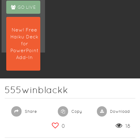
GO LIVE
New! Free
Haiku Deck
for
PowerPoint
Add-In
555winblackk
Share
Copy
Download
0
18