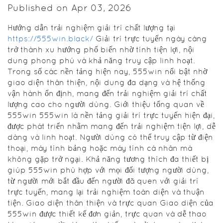
Published on Apr 03, 2026
Hướng dẫn trải nghiệm giải trí chất lượng tại
https://555win.black/
Giải trí trực tuyến ngày càng
trở thành xu hướng phổ biến nhờ tính tiện lợi, nội
dung phong phú và khả năng truy cập linh hoạt.
Trong số các nền tảng hiện nay, 555win nổi bật nhờ
giao diện thân thiện, nội dung đa dạng và hệ thống
vận hành ổn định, mang đến trải nghiệm giải trí chất
lượng cao cho người dùng. Giới thiệu tổng quan về
555win 555win là nền tảng giải trí trực tuyến hiện đại,
được phát triển nhằm mang đến trải nghiệm tiện lợi, dễ
dàng và linh hoạt. Người dùng có thể truy cập từ điện
thoại, máy tính bảng hoặc máy tính cá nhân mà
không gặp trở ngại. Khả năng tương thích đa thiết bị
giúp 555win phù hợp với mọi đối tượng người dùng,
từ người mới bắt đầu đến người đã quen với giải trí
trực tuyến, mang lại trải nghiệm toàn diện và thuận
tiện. Giao diện thân thiện và trực quan Giao diện của
555win được thiết kế đơn giản, trực quan và dễ thao