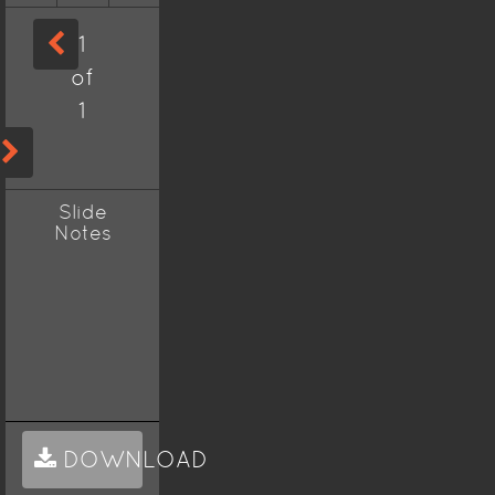
1
of
1
Slide
Notes
DOWNLOAD