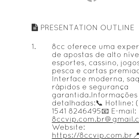
PRESENTATION OUTLINE
1
.
8cc oferece uma exper
de apostas de alto nív
esportes, cassino, jogo
pesca e cartas premia
Interface moderna, sa
rápidos e segurança
garantida.Informações
detalhadas:📞 Hotline: 
1541 8246495📧 E-mail:
8ccvip.com.br@gmail.
Website:
https://8ccvip.com.br