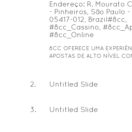
Endereço: R. Mourato 
- Pinheiros, São Paulo -
05417-012, Brazil#8cc,
#8cc_Cassino, #8cc_Ap
#8cc_Online
8CC OFERECE UMA EXPERIÊN
APOSTAS DE ALTO NÍVEL CO
ESPORTES, CASSINO, JOGOS
PESCA E CARTAS PREMIADAS.
INTERFACE MODERNA, SAQU
2
.
Untitled Slide
RÁPIDOS E SEGURANÇA
GARANTIDA.INFORMAÇÕES
DETALHADAS:📞 HOTLINE: (+5
3
.
Untitled Slide
8246495📧 E-MAIL:
8CCVIP.COM.BR@GMAIL.COM
WEBSITE:
HTTPS://8CCVIP.C