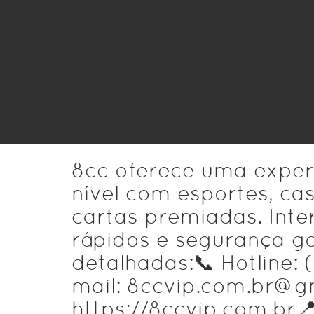
8cc oferece uma experi
nível com esportes, cas
cartas premiadas. Int
rápidos e segurança g
detalhadas:📞 Hotline: 
mail: 8ccvip.com.br@g
https://8ccvip.com.br