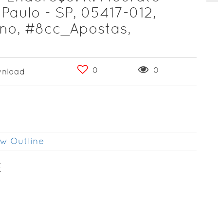
 Paulo - SP, 05417-012,
ino, #8cc_Apostas,
0
0
nload
w Outline
E