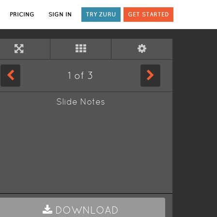
PRICING
SIGN IN
TRY ZURU
GET STARTED
1
of
3
Slide Notes
DOWNLOAD