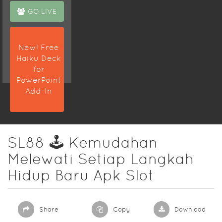
GO LIVE
New! Free
Haiku Deck
for
PowerPoint
Add-In
SL88 🕹️ Kemudahan
Melewati Setiap Langkah
Hidup Baru Apk Slot
Share
Copy
Download