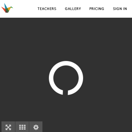
TEACHERS
GALLERY
PRICING
SIGN IN