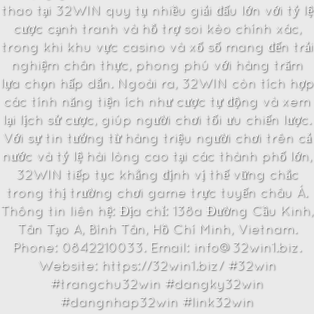
thao tại 32WIN quy tụ nhiều giải đấu lớn với tỷ lệ
cược cạnh tranh và hỗ trợ soi kèo chính xác,
trong khi khu vực casino và xổ số mang đến trải
nghiệm chân thực, phong phú với hàng trăm
lựa chọn hấp dẫn. Ngoài ra, 32WIN còn tích hợp
các tính năng tiện ích như cược tự động và xem
lại lịch sử cược, giúp người chơi tối ưu chiến lược.
Với sự tin tưởng từ hàng triệu người chơi trên cả
nước và tỷ lệ hài lòng cao tại các thành phố lớn,
32WIN tiếp tục khẳng định vị thế vững chắc
trong thị trường chơi game trực tuyến châu Á.
Thông tin liên hệ: Địa chỉ: 138a Đường Cầu Kinh,
Tân Tạo A, Bình Tân, Hồ Chí Minh, Vietnam.
Phone: 0842210033. Email: info@32win1.biz.
Website: https://32win1.biz/ #32win
#trangchu32win #dangky32win
#dangnhap32win #link32win