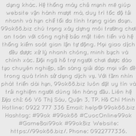
dạng khác. Hệ thống máy chủ mạnh mẽ giúp
website vận hành mượt mà, duy trì tốc độ tải
nhanh và hạn chế tối đa tình trạng gián đoạn.
99ok88.biz chú trọng xây dựng môi trường chơi
an toàn với công nghệ bảo mật tiên tiến và hệ
thống kiểm soát gian lận tự động. Mọi giao dịch
đều được xử lý nhanh chóng, minh bạch và
chính xác. Đội ngũ hỗ trợ người chơi được đào
tạo chuyên nghiệp, sẵn sàng giải đáp mọi vấn đề
trong quá trình sử dụng dịch vụ. Với tầm nhìn
phát triển dài hạn, 99ok88.biz luôn đặt uy tín và
trải nghiệm người dùng lên hàng đầu. Liên hệ
Địa chỉ: 66 Võ Thị Sáu, Quận 3, TP. Hồ Chí Minh
Hotline: 0922 777 336 Email: help@99ok88.biz
Hashtag: #99ok #99ok88 #CuocOnline99ok
#GameBai99ok #99okBiz Website:
https://99ok88.biz/. Phone: 0922777336.