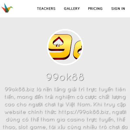
TEACHERS
GALLERY
PRICING
SIGN IN
99ok88
99ok88.biz là nền tảng giải trí trực tuyến tiên
tiến, mang đến trải nghiệm cá cược chất lượng
cao cho người chơi tại Việt Nam. Khi truy cập
website chính thức https://99ok88.biz, người
dùng có thể tham gia casino trực tuyến, thể
thao, slot game, tài xỉu cùng nhiều trò chơi đa