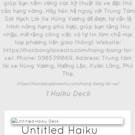
giúp bạn nắm vững các kỹ thuật lái xe đặc thù
của hạng nâng. Hãy liên hệ ngay với Trung Tâm
Sát Hạch Lái Xe Hùng Vương để được tư vấn lộ
trình nâng hạng phù hợp, giúp bạn tăng thu
nhập, mở rộng công việc và tự tin làm chủ mọi
loại phương tiện giao thông! Website:
https://hocbanglaixeoto.com/nang-bang-lai-
xe/. Phone: 0985391869. Address: Trung tâm
lái xe Hùng Vương, Hưởng Lộc, Xuân Lãng, Phú
Thọ.
https://hocbanglaixeoto.com/nang-bang-lai-xe/
1
Haiku Deck
Untitled Haiku