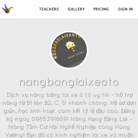
TEACHERS
GALLERY
PRICING
SIGN IN
nangbanglaixeoto
Dịch vụ nâng bằng lái xe ô tô uy tín - hỗ trợ
nâng từ B1 lên B2, C, D nhanh chóng. Hồ sơ đơn
giản, học linh hoạt, cam kết tỷ lệ đậu cao. Đăng
ký ngay 0985391869! Nâng Hạng Bằng Lái –
Nâng Tầm Cơ Hội Nghề Nghiệp cùng Hùng
Vương! Bạn đã có kinh nghiệm lái xe và muốn