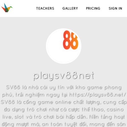
TEACHERS
GALLERY
PRICING
SIGN IN
playsv88net
SV88 là nhà cái uy tín với kho game phong
phú, trải nghiệm ngay tại https://playsv88.net/
SV88 là cổng game online chất lượng, cung cấp
đa dạng trò chơi như cá cược thể thao, casino
live, slot và trò chơi bài hấp dẫn. Nền tảng hoạt
động mượt mà, an toàn tuyệt đối, mang đến sân