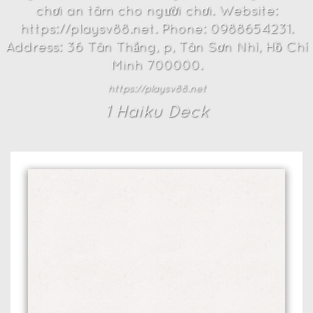
chơi an tâm cho người chơi. Website:
https://playsv88.net. Phone: 0988654231.
Address: 36 Tân Thắng, p, Tân Sơn Nhì, Hồ Chí
Minh 700000.
https://playsv88.net
1
Haiku Deck