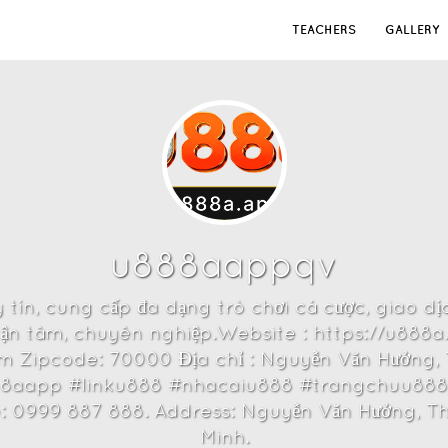
TEACHERS
GALLERY
u888aappqv
y tín, cung cấp đa dạng trò chơi cá cược, giao 
tận tâm, chuyên nghiệp.Website : https://u888
Zipcode: 70000 Địa chỉ : Nguyễn Văn Hưởng, Thả
8aapp #linku888 #nhacaiu888 #trangchuu888
: 0999 887 888. Address: Nguyễn Văn Hưởng, Thảo
Minh.