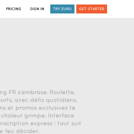
PRICING
SIGN IN
TRY ZURU
GET STARTED
ing FR s’embrase. Roulette,
rts, avec défis quotidiens,
ns et promos exclusives te
 chaleur grimpe. Interface
nscription express : tout suit
e feu décider.