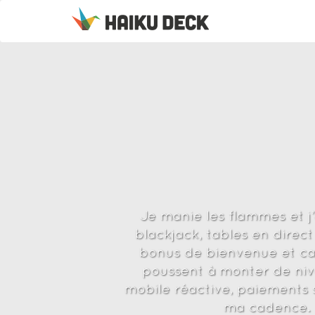
Je manie les flammes et j’
blackjack, tables en direc
bonus de bienvenue et cas
poussent à monter de nive
mobile réactive, paiements sé
ma cadence. E