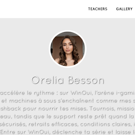
TEACHERS
GALLERY
Orelia Besson
accélère le rythme : sur WinOui, l’arène i-gam
t et machines à sous s’enchaînent comme mes so
hback pour nourrir tes mises. Tournois, missio
au, tandis que le support reste prêt quand la
curisés, retraits efficaces, conditions claires, i
ntre sur WinOui, déclenche ta série et laisse l