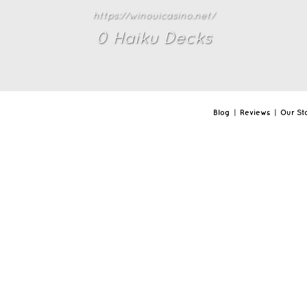
https://winouicasino.net/
0
Haiku Deck
s
Blog
|
Reviews
|
Our St