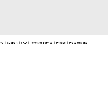
ory
|
Support
|
FAQ
|
Terms of Service
|
Privacy
|
Presentations